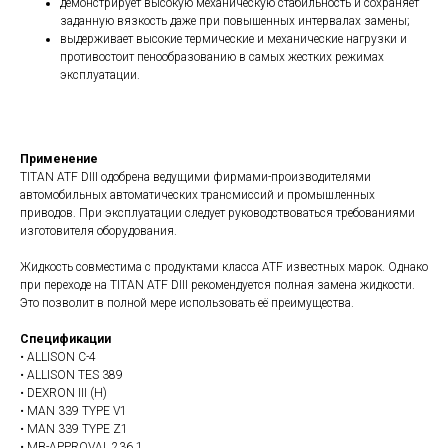
демонстрирует высокую механическую стабильность и сохраняет
заданную вязкость даже при повышенных интервалах замены;
выдерживает высокие термические и механические нагрузки и
противостоит пенообразованию в самых жестких режимах
эксплуатации.
Применение
TITAN ATF DIII одобрена ведущими фирмами-производителями
автомобильных автоматических трансмиссий и промышленных
приводов. При эксплуатации следует руководствоваться требованиями
изготовителя оборудования.
Жидкость совместима с продуктами класса ATF известных марок. Однако
при переходе на TITAN ATF DIII рекомендуется полная замена жидкости.
Это позволит в полной мере использовать её преимущества.
Спецификации
• ALLISON C-4
• ALLISON TES 389
• DEXRON III (H)
• MAN 339 TYPE V1
• MAN 339 TYPE Z1
• MB-APPROVAL 236.1