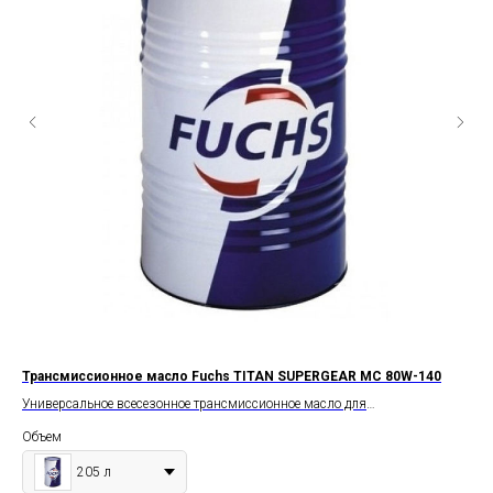
-80
Трансмиссионное масло Fuchs TITAN SUPERGEAR МС 80W-140
Тр
(н
ач
Универсальное всесезонное трансмиссионное масло для
Уни
синхронизированных и несинхронизированных механических коробок
Объем
кор
ции
передач, гипоидных ведущих мостов, коробок отбора мощности и
60 
всп
о
вспомогательных редукторов.
205 л
Об