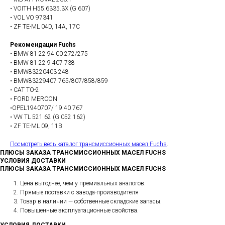
• VOITH H55.6335.3X (G 607)
• VOL VO 97341
• ZF TE-ML 04D, 14A, 17C
Рекомендации Fuchs
• BMW 81 22 94 00 272/275
• BMW 81 22 9 407 738
• BMW83220403 248
• BMW83229407 765/807/858/859
• CAT TO-2
• FORD MERCON
•OPEL1940707/ 19 40 767
• VW TL 521 62 (G 052 162)
• ZF TE-ML 09, 11B
Посмотреть весь каталог трансмиссионных масел Fuchs
.
ПЛЮСЫ ЗАКАЗА ТРАНСМИССИОННЫХ МАСЕЛ FUCHS
УСЛОВИЯ ДОСТАВКИ
ПЛЮСЫ ЗАКАЗА ТРАНСМИССИОННЫХ МАСЕЛ FUCHS
Цена выгоднее, чем у премиальных аналогов.
Прямые поставки с завода-производителя
Товар в наличии — собственные складские запасы.
Повышенные эксплуатационные свойства.