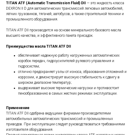
TITAN ATF (Automatic Transmission Fluid) DII
— это жидкость класса
DEXRON II D для автоматических трансмиссий легковых автомобилей,
лёгких грузовиков, тягачей, автобусов, а также строительной техники и
промышленного оборудования.
TITAN ATF DII производится на основе минерального базового масла
высшего качества, и эффективного пакета присадок.
Преимущества масла TITAN ATF DII
обеспечивает надежную работу нагруженных автоматических
коробок передач, гидроусилителей рулевого управления и
гидросистем;
отлично предохраняет узлы от износа, образования отложений и
коррозии, и демонстрирует высокую стабильность к сдвигу в
широком диапазоне температур;
выдерживает высокие термические нагрузки и противостоит
пенообразованию в самых жестких режимах эксплуатации.
Применение
TITAN ATF DII одобрена ведущими фирмами-производителями
автомобильных автоматических трансмиссий и промышленных
приводов. При эксплуатации следует руководствоваться требованиями
изготовителя оборудования.