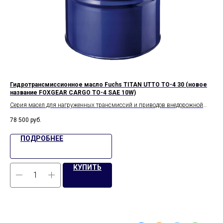
ое
Гидротрансмиссионное масло Fuchs TITAN UTTO TO-4 30 (новое
Ги
название FOXGEAR CARGO TO-4 SAE 10W)
10
ки.
Серия масел для нагруженных трансмиссий и приводов внедорожной
Мул
техники.
per
78 500
руб.
МС-
Серия TITAN UTTO TO-4 разработана, прежде всего, в соответствии со
тра
ПОДРОБНЕЕ
спецификацией Caterpillar TO-4, а также соответствует спецификации
сам
Allison C4.
КУПИТЬ