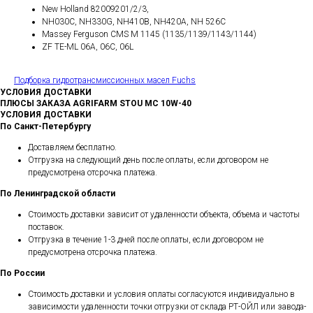
New Holland 82009201/2/3,
NH030C, NH330G, NH410B, NH420A, NH 526C
Massey Ferguson CMS M 1145 (1135/1139/1143/1144)
ZF TE-ML 06A, 06C, 06L
Подборка гидротрансмиссионных масел Fuchs
УСЛОВИЯ ДОСТАВКИ
ПЛЮСЫ ЗАКАЗА AGRIFARM STOU MC 10W-40
УСЛОВИЯ ДОСТАВКИ
По Санкт-Петербургу
Доставляем бесплатно.
Отгрузка на следующий день после оплаты, если договором не
предусмотрена отсрочка платежа.
По Ленинградской области
Стоимость доставки зависит от удаленности объекта, объема и частоты
поставок.
Отгрузка в течение 1-3 дней после оплаты, если договором не
предусмотрена отсрочка платежа.
По России
Стоимость доставки и условия оплаты согласуются индивидуально в
зависимости удаленности точки отгрузки от склада РТ-ОЙЛ или завода-