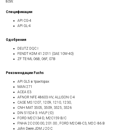
80W.
Спецификации
API CG-4
API GL-4
Одобрения
DEUTZ DQC I
FENDT KDM 41.2011 (SAE 10W-40)
ZF TE-ML 06B, 06F, 07B
Рекомендации Fuchs
API GL5 в тракторах
MAN 271
ACEA E3
AFNOR NFE 48603 HV, ALLISON C-4
CASE MS 1207, 1209, 1210, 1230,
CNH MAT 3505, 3509, 3525, 3526
DIN 51524-3: HVLP (-D)
FORD M2C134-D, M2C159 B/C
FNHA 2C-200.00, 201.00 , FORD M2C48-C3, M2C- 86 B
John Deere JDM J 20 C