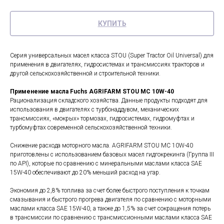
КУПИТЬ
Серия универсальных масел класса STOU (Super Tractor Oil Universal) для
применения в двигателях, гидросистемах и трансмиссиях тракторов и
другой сельскохозяйственной и строительной техники.
Применение масла Fuchs AGRIFARM STOU MC 10W-40
Рационализация складского хозяйства. Данные продукты подходят для
использования в двигателях с турбонаддувом, механических
трансмиссиях, «мокрых» тормозах, гидросистемах, гидромуфтах и
турбомуфтах современной сельскохозяйственной техники.
Снижение расхода моторного масла. AGRIFARM STOU MC 10W-40
приготовлены с использованием базовых масел гидгокрекинга (Группа III
по API), которые по сравнению с минеральными маслами класса SAE
15W-40 обеспечивают до 20% меньший расход на угар.
Экономия до 2,8% топлива за счет более быстрого поступления к точкам
смазывания и быстрого прогрева двигателя по сравнению с моторными
маслами класса SAE 15W-40, а также до 1,5% за счет сокращения потерь
в трансмиссии по сравнению с трансмиссионными маслами класса SAE